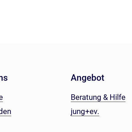
ns
Angebot
e
Beratung & Hilfe
den
jung+ev.